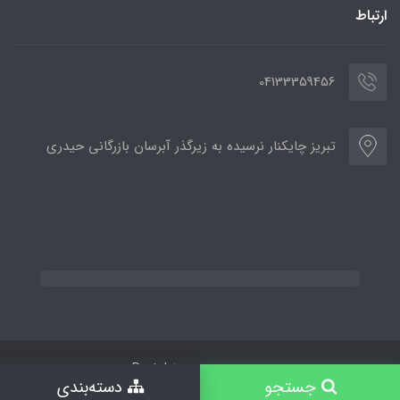
ارتباط
04133359456
تبریز چایکنار نرسیده به زیرگذر آبرسان بازرگانی حیدری
ساخت سایت توسط
Portal
جستجو
دسته‌بندی