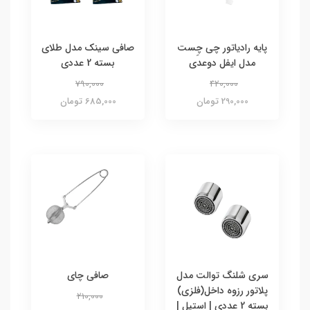
پایه رادیاتور چی‌ چِست
صافی سینک مدل طلای
مدل ایفل دوعدی
بسته 2 عددی
790,000
420,000
290,000 تومان
685,000 تومان
سری شلنگ توالت مدل
صافی چای
پلاتور رزوه داخل(فلزی)
210,000
بسته 2 عددی | استیل |