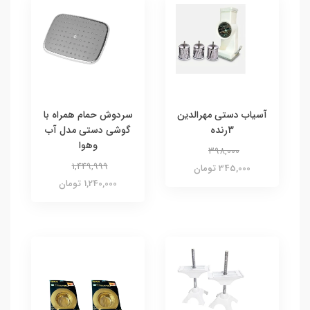
آسیاب دستی مهرالدین
سردوش حمام همراه با
3رنده
گوشی دستی مدل آب
وهوا
398,000
1,449,999
345,000 تومان
1,240,000 تومان