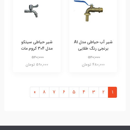
شیر آب حیاطی مدل A1
شیر حیاطی سیتکو
برنجی رنگ طلایی
مدل 304 کروم مات
520,000
520,000
480,000 تومان
590,000 تومان
»
8
7
6
5
4
3
2
1