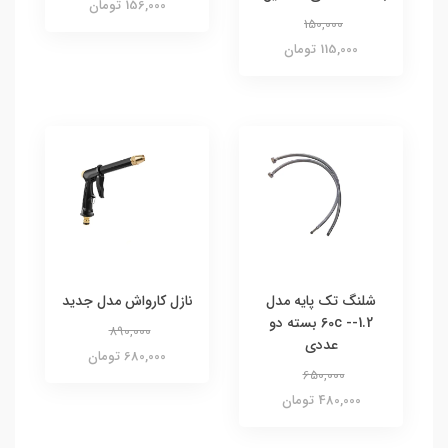
156,000 تومان
150,000
115,000 تومان
شلنگ تک پایه مدل
نازل کارواش مدل جدید
1.2-- 60c بسته دو
890,000
عددی
680,000 تومان
650,000
480,000 تومان