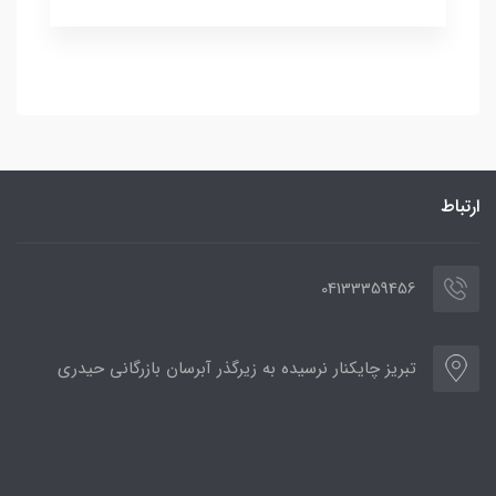
ارتباط
04133359456
تبریز چایکنار نرسیده به زیرگذر آبرسان بازرگانی حیدری