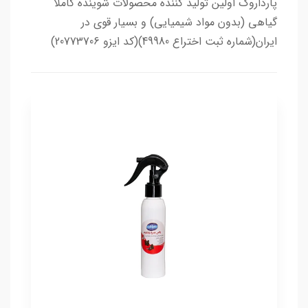
پارداروک اولین تولید کننده محصولات شوینده کاملا
گیاهی (بدون مواد شیمیایی) و بسیار قوی در
ایران(شماره ثبت اختراع 49980)(کد ایزو 20773706)