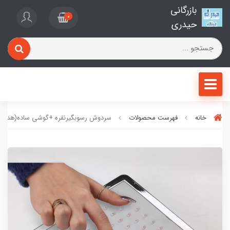
بازرگانی
0
حیدری
خانه
فهرست محصولات
سردوش رسوبگیرنقره +گوشی ساده(هدیه 