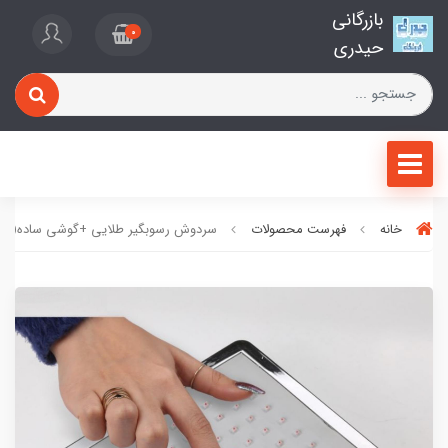
بازرگانی
0
حیدری
خانه
فهرست محصولات
سردوش رسوبگیر طلایی +گوشی ساده(هدی