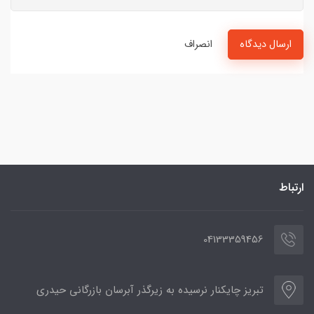
ارسال دیدگاه
انصراف
ارتباط
04133359456
تبریز چایکنار نرسیده به زیرگذر آبرسان بازرگانی حیدری