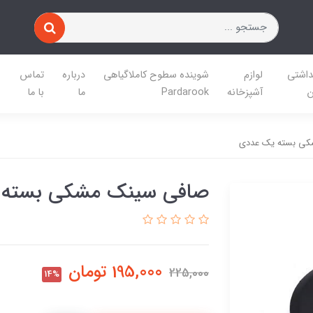
داشتی
لوازم
شوینده سطوح کاملاگیاهی
درباره
تماس
ن
آشپزخانه
Pardarook
ما
با ما
ی بسته یک عددی
صافی سینک مشکی بسته 
195,000
تومان
225,000
14%