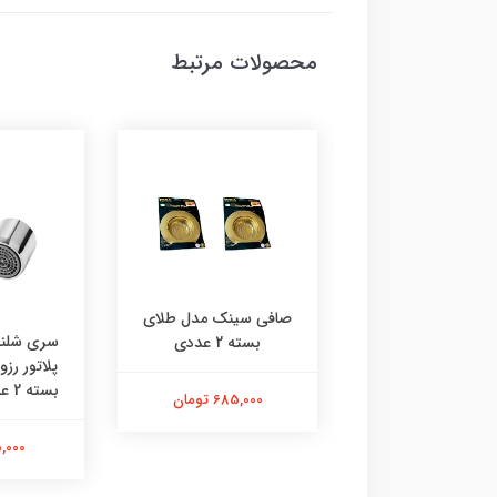
محصولات مرتبط
صافی سینک مدل طلای
 رادیاتور چی‌ چِست
سری شلنگ
بسته 2 عددی
دل ایفل دوعدی
پلاتور رز
بسته 2 عددی | استیل |
685,000 تومان
350,000 تومان
115,000 