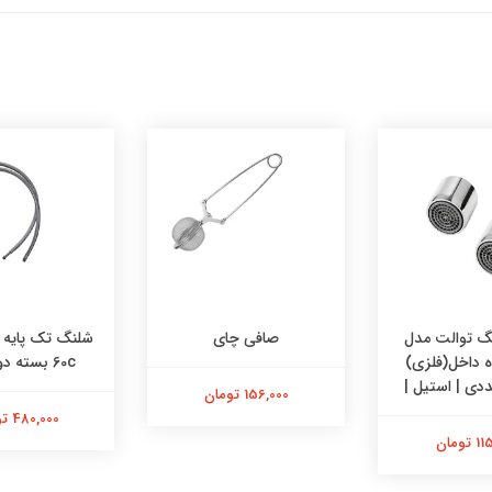
 توالت مدل
صافی چای
وه داخل(فلزی)
60c بسته دو عددی
156,000 تومان
480,000 تومان
تومان