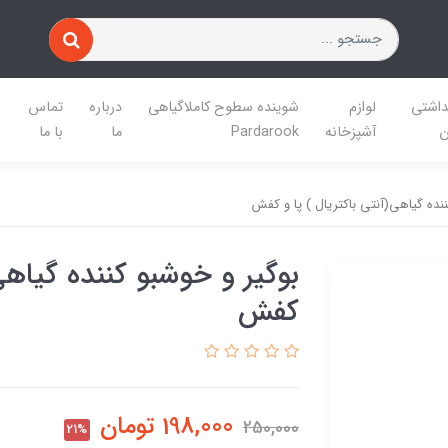
داشتی
لوازم
شوینده سطوح کاملاگیاهی
درباره
تماس
ن
آشپزخانه
Pardarook
ما
با ما
نده گیاهی(آنتی باکتریال ) پا و کفش
بوگیر و خوشبو کننده گیاهی(
کفش
198,000
تومان
250,000
21%