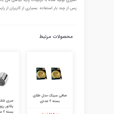
پس از چند بار استفاده. بسیاری از کاربران از 
محصولات مرتبط
صافی سینک مدل طلای
 رادیاتور چی‌ چِست
سری شلنگ
بسته 2 عددی
دل ایفل دوعدی
پلاتور رز
بسته 2 عددی | استیل |