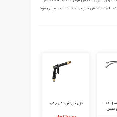
 که باعث کاهش نیاز به استفاده مداوم می‌شود.
شلنگ تک پایه مدل 1.2--
نازل کارواش مدل جدید
شیر حیاطی ایران آل
مدل برنجی 1/2
680,000 تومان