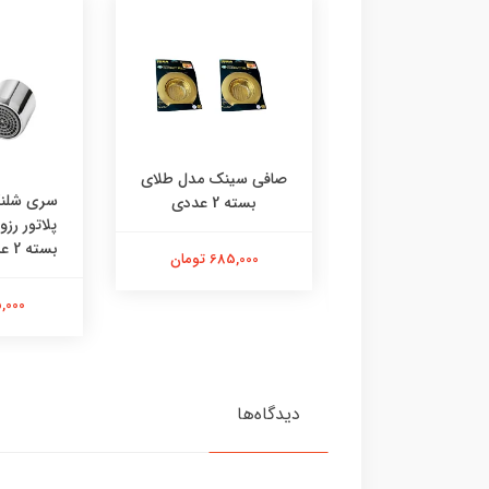
صافی سینک مدل طلای
 رادیاتور چی‌ چِست
سری شلنگ
بسته 2 عددی
دل ایفل دوعدی
پلاتور رز
بسته 2 عددی | استیل |
685,000 تومان
290,000 تومان
115,000 
دیدگاه‌ها