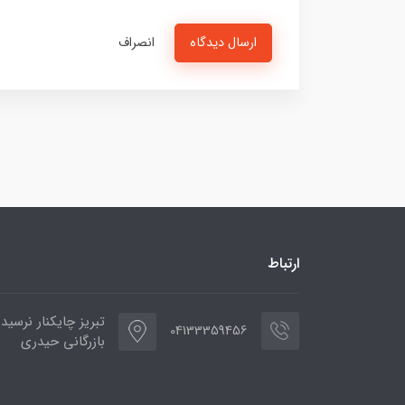
ارسال دیدگاه
انصراف
ارتباط
تبریز چایکنار نرسید
04133359456
بازرگانی حیدری