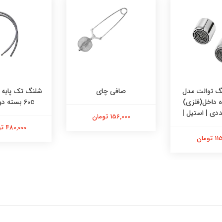
 توالت مدل
صافی چای
وه داخل(فلزی)
60c بسته دو عددی
156,000 تومان
480,000 تومان
تومان