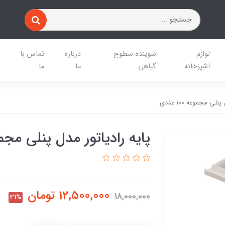
لوازم
شوینده سطوح
درباره
تماس با
آشپزخانه
گیاهی
ما
ما
لی مجموعه 100 عددی
پایه رادیاتور مدل پنلی مجموعه 00
12,500,000
تومان
18,000,000
31%