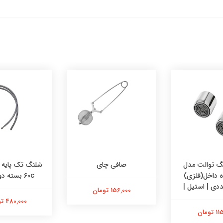
 توالت مدل
صافی چای
وه داخل(فلزی)
60c بسته دو عددی
156,000 تومان
480,000 تومان
تومان