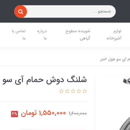
لوازم
شوینده سطوح
درباره
تماس با
آشپزخانه
گیاهی
ما
ما
ی سو طول 2متر
شلنگ دوش حمام آی سو طول 
1,550,000
تومان
1,600,000
4%