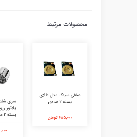
محصولات مرتبط
صافی سینک مدل طلای
 رادیاتور چی‌ چِست
سری شلنگ
بسته 2 عددی
دل ایفل دوعدی
پلاتور رز
بسته 2 عددی | استیل |
685,000 تومان
290,000 تومان
115,000 