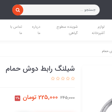
لوازم
شوینده سطوح
درباره
تماس با
آشپزخانه
گیاهی
ما
ما
ش حمام
شیلنگ رابط دوش حمام
225,000
تومان
245,000
9%