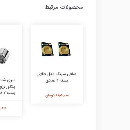
محصولات مرتبط
صافی سینک مدل طلای
 رادیاتور چی‌ چِست
سری شلنگ
بسته 2 عددی
دل ایفل دوعدی
پلاتور رز
بسته 2 عددی | استیل |
685,000 تومان
290,000 تومان
115,000 