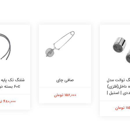
 توالت مدل
صافی چای
وه داخل(فلزی)
60c بسته دو عددی
156,000 تومان
480,000 تومان
تومان