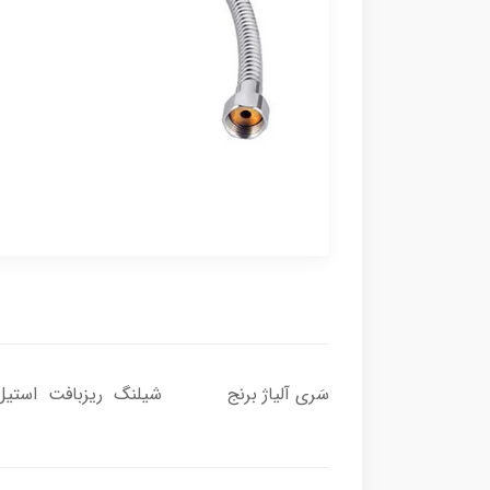
سَری آلیاژ برنج شیلنگ ریزبافت استیل سایز 45 