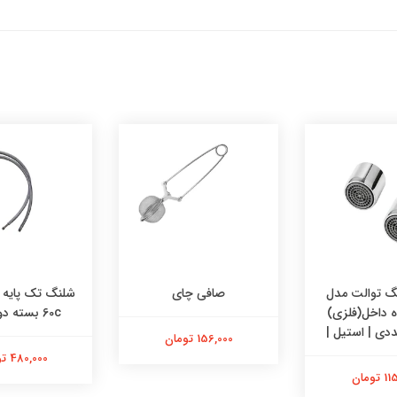
 توالت مدل
صافی چای
وه داخل(فلزی)
60c بسته دو عددی
156,000 تومان
480,000 تومان
تومان