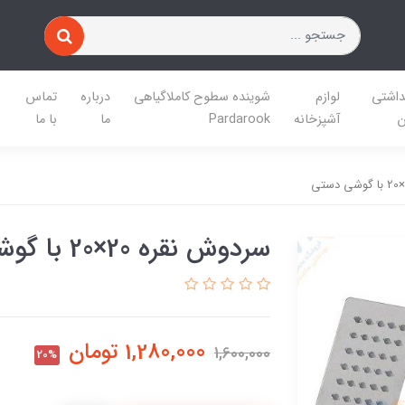
داشتی
لوازم
شوینده سطوح کاملاگیاهی
درباره
تماس
ن
آشپزخانه
Pardarook
ما
با ما
سردوش نقره 20×20 با گوشی دستی
1,280,000
تومان
1,600,000
20%