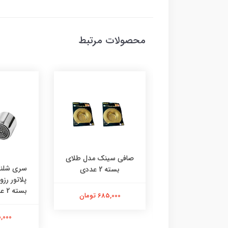
محصولات مرتبط
صافی سینک مدل طلای
 رادیاتور چی‌ چِست
سری شلنگ
بسته 2 عددی
دل ایفل دوعدی
پلاتور رز
بسته 2 عددی | استیل |
685,000 تومان
290,000 تومان
115,000 