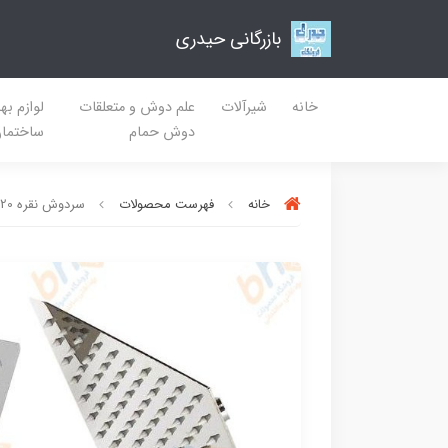
بازرگانی حیدری
خانه
شیرآلات
علم دوش و متعلقات
لوازم به
دوش حمام
ساختما
خانه
فهرست محصولات
سردوش نقره 20×20 با گوشی دستی