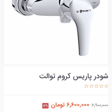
شودر پاریس کروم توالت
6,600,000
تومان
6,900,000
5%