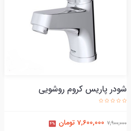
شودر پاریس کروم روشویی
7,600,000
تومان
7,900,000
4%