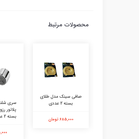
محصولات مرتبط
صافی سینک مدل طلای
 رادیاتور چی‌ چِست
سری شلنگ
بسته 2 عددی
دل ایفل دوعدی
پلاتور رز
بسته 2 عددی | استیل |
685,000 تومان
290,000 تومان
115,000 