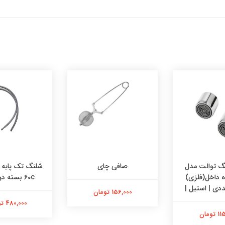
 توالت مدل
صافی چای
وه داخل(فلزی)
60c بسته دو عددی
156,000 تومان
480,000 تومان
تومان