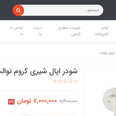
لوازم
شوینده سطوح
درباره
تماس با
آشپزخانه
گیاهی
ما
ما
کروم توالت
شودر اپال شیری کروم توال
7,000,000
تومان
7,300,000
5%