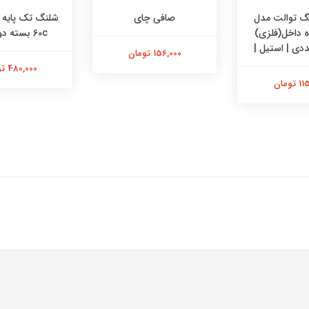
 توالت مدل
صافی چای
وه داخل(فلزی)
60c بسته دو عددی
156,000 تومان
480,000 تومان
تومان