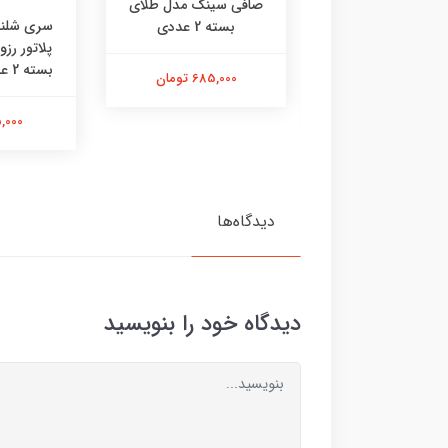
صافی سینک مدل طلای
 رادیاتور چی‌ چِست
سری شلنگ
بسته 2 عددی
دل ایفل دوعدی
پلاتور رز
بسته 2 عددی | استیل |
685,000 تومان
290,000 تومان
115,000 
دیدگاه‌ها
دیدگاه خود را بنویسید