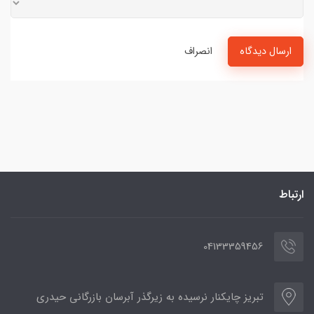
ارسال دیدگاه
انصراف
ارتباط
04133359456
تبریز چایکنار نرسیده به زیرگذر آبرسان بازرگانی حیدری