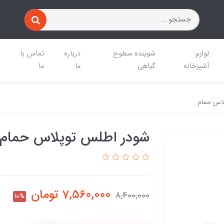
لوازم
شوینده سطوح
درباره
تماس با
آشپزخانه
گیاهی
ما
ما
اس حمام
شودر اطلس توپلاس حمام
7,560,000
تومان
8,400,000
10%