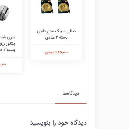
صافی سینک مدل طلای
 رادیاتور چی‌ چِست
سری شلنگ
بسته 2 عددی
دل ایفل دوعدی
پلاتور رز
بسته 2 عددی | استیل |
685,000 تومان
290,000 تومان
115,000 
دیدگاه‌ها
دیدگاه خود را بنویسید