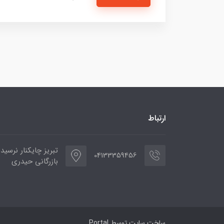
ارتباط
تبریز چایکنار نرسید
04133359456
بازرگانی حیدری
ساخت سایت توسط
Portal