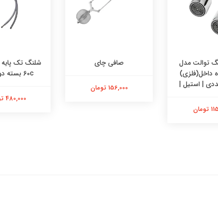
 توالت مدل
صافی چای
وه داخل(فلزی)
60c بسته دو عددی
156,000 تومان
480,000 تومان
تومان